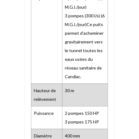
M.G.I./jour)
3 pompes (300 l/s) (6
M.G.I./jour)Ce puits
permet d’acheminer
gravitairement vers
le tunnel toutes les
eaux usées du
réseau sanitaire de
Candiac.
Hauteur de
30 m
relèvement
Puissance
2 pompes 150 HP
3 pompes 175 HP
Diamètre
400 mm