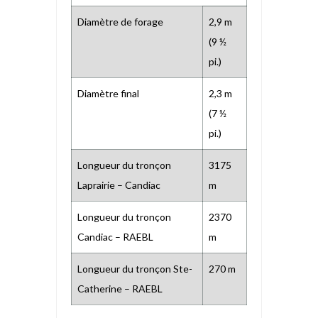
Diamètre de forage
2,9 m
(9 ½
pi.)
Diamètre final
2,3 m
(7 ½
pi.)
Longueur du tronçon
3175
Laprairie – Candiac
m
Longueur du tronçon
2370
Candiac – RAEBL
m
Longueur du tronçon Ste-
270 m
Catherine – RAEBL