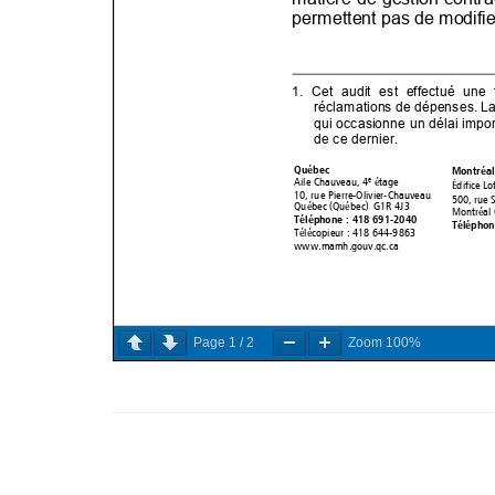
Page
1
/
2
Zoom
100%