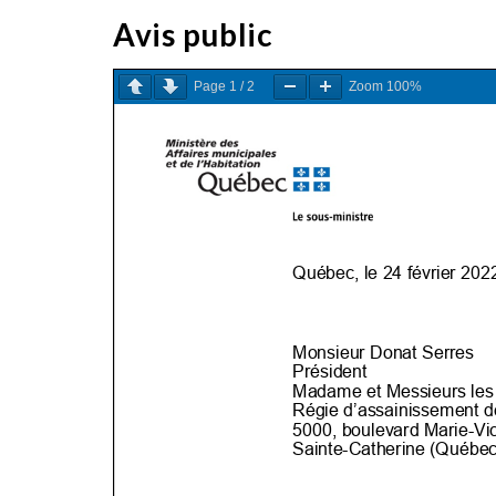
Avis public
Page
1
/
2
Zoom
100%